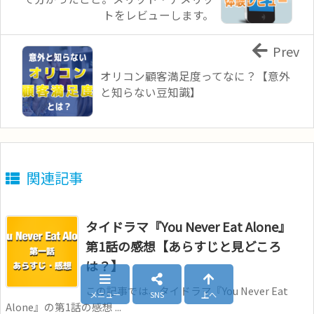
トをレビューします。
Prev
オリコン顧客満足度ってなに？【意外
と知らない豆知識】
関連記事
タイドラマ『You Never Eat Alone』
第1話の感想【あらすじと見どころ
は？】
この記事では、タイドラマ『You Never Eat
メニュー
SNS
上へ
Alone』の第1話の感想 ...