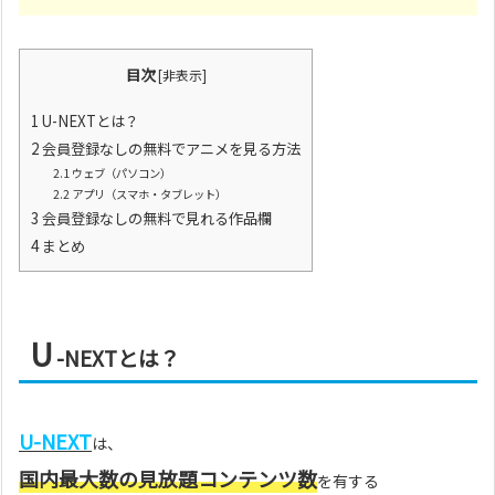
目次
[
非表示
]
1
U-NEXTとは？
2
会員登録なしの無料でアニメを見る方法
2.1
ウェブ（パソコン）
2.2
アプリ（スマホ・タブレット）
3
会員登録なしの無料で見れる作品欄
4
まとめ
U
-NEXTとは？
U-NEXT
は、
国内最大数の見放題コンテンツ数
を有する