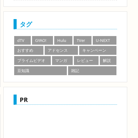
タグ
dTV
GYAO!
Hulu
TVer
U-NEXT
おすすめ
アドセンス
キャンペーン
プライムビデオ
マンガ
レビュー
解説
豆知識
雑記
PR