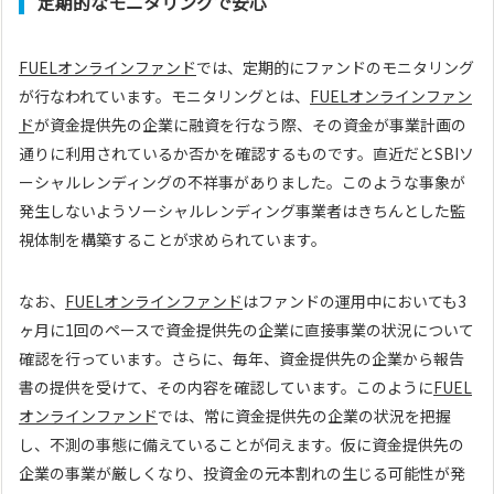
定期的なモニタリングで安心
FUELオンラインファンド
では、定期的にファンドのモニタリング
が行なわれています。モニタリングとは、
FUELオンラインファン
ド
が資金提供先の企業に融資を行なう際、その資金が事業計画の
通りに利用されているか否かを確認するものです。直近だとSBIソ
ーシャルレンディングの不祥事がありました。このような事象が
発生しないようソーシャルレンディング事業者はきちんとした監
視体制を構築することが求められています。
なお、
FUELオンラインファンド
はファンドの運用中においても3
ヶ月に1回のペースで資金提供先の企業に直接事業の状況について
確認を行っています。さらに、毎年、資金提供先の企業から報告
書の提供を受けて、その内容を確認しています。このように
FUEL
オンラインファンド
では、常に資金提供先の企業の状況を把握
し、不測の事態に備えていることが伺えます。仮に資金提供先の
企業の事業が厳しくなり、投資金の元本割れの生じる可能性が発