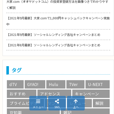
大家.com（オオヤドットコム）の投資家登録方法を画像つきでわかりやす
く解説
【2021年9月最新】大家.comで1,000円キャッシュバックキャンペーン実施
中
【2021年9月最新】ソーシャルレンディング各社キャンペーンまとめ
【2021年8月最新】ソーシャルレンディング各社キャンペーンまとめ
タグ
dTV
GYAO!
Hulu
TVer
U-NEXT
おすすめ
アドセンス
キャンペーン
プライムビデオ
マンガ
レビュー
解説
メニュー
SNS
上へ
豆知識
雑記