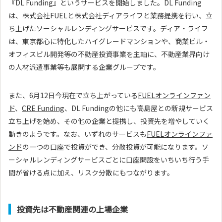
『DL Funding』というサービスを開始しました。DL Funding
は、株式会社FUELと株式会社ディアライフと業務提携を行い、立
ち上げたソーシャルレンディングサービスです。ディア・ライフ
は、東京都心に特化したハイグレードマンションや、商業ビル・
オフィスビル開発等の不動産投資事業を主軸に、不動産業界向け
の人材派遣事業等も展開する企業グループです。
また、6月12日今現在で立ち上がっている
FUELオンラインファン
ド
、
CRE Funding
、DL Fundingの他にも高島屋との新規サービス
立ち上げを始め、その他の企業と提携し、投資先を増やしていく
動きのようです。なお、いずれのサービスも
FUELオンラインファ
ンド
の一つの口座で投資ができ、分散投資が可能になります。ソ
ーシャルレンディングサービスごとに口座開設をいちいち行う手
間が省ける点に加え、リスク分散にもつながります。
投資先は不動産関連の上場企業