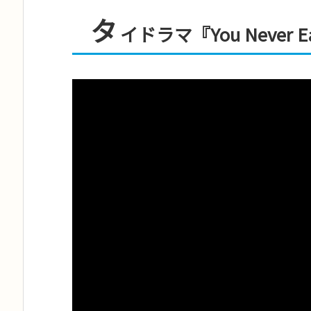
タ
イドラマ『You Never E