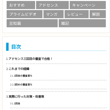
おすすめ
アドセンス
キャンペーン
プライムビデオ
マンガ
レビュー
解説
豆知識
雑記
目次
1.
アドセンス三回目の審査で合格！
2.
これまでの経緯
2.1.
1回目の審査落ち
2.2.
2回めの審査落ち
3.
実際に行った対策・改善策
3.1.
1回目