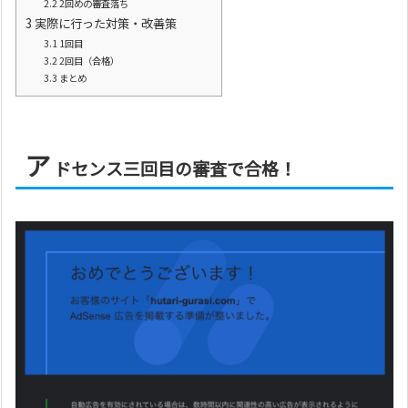
2.2
2回めの審査落ち
3
実際に行った対策・改善策
3.1
1回目
3.2
2回目（合格）
3.3
まとめ
ア
ドセンス三回目の審査で合格！