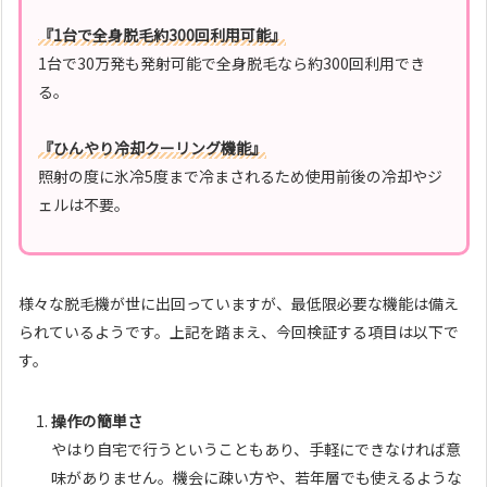
『
1台で全身脱毛約300回利用可能
』
1台で30万発も発射可能で全身脱毛なら約300回利用でき
る。
『
ひんやり冷却クーリング機能
』
照射の度に氷冷5度まで冷まされるため使用前後の冷却やジ
ェルは不要。
様々な脱毛機が世に出回っていますが、最低限必要な機能は備え
られているようです。上記を踏まえ、今回検証する項目は以下で
す。
操作の簡単さ
やはり自宅で行うということもあり、手軽にできなければ意
味がありません。機会に疎い方や、若年層でも使えるような