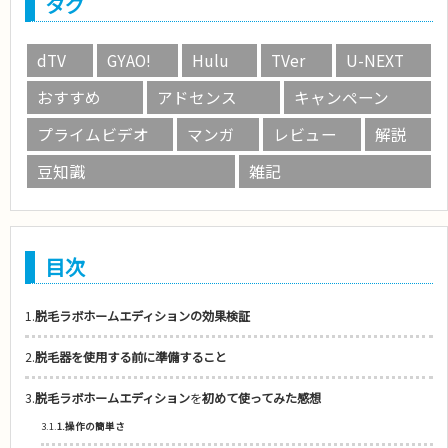
タグ
dTV
GYAO!
Hulu
TVer
U-NEXT
おすすめ
アドセンス
キャンペーン
プライムビデオ
マンガ
レビュー
解説
豆知識
雑記
目次
1.
脱毛ラボホームエディションの効果検証
2.
脱毛器を使用する前に準備すること
3.
脱毛ラボホームエディション
を
初めて使ってみた感想
3.1.
1.操作の簡単さ