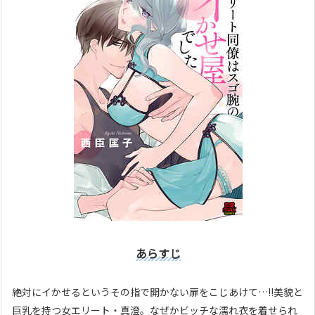
あらすじ
絶対にイかせるというその指で開かない扉をこじあけて…!!美貌と
巨乳を持つ女エリート・真澄。なぜかビッチな濡れ衣を着せられ