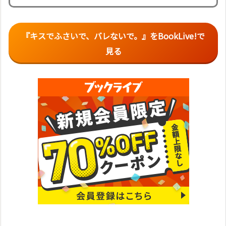
『
キスでふさいで、バレないで。
』をBookLive!で
見る