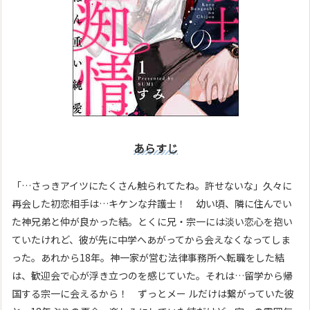
あらすじ
「…さっきアイツにたくさん触られてたね。許せないな」久々に
再会した初恋相手は…キケンな弁護士！ 幼い頃、隣に住んでい
た神兄弟と仲が良かった結。とくに兄・宗一には淡い恋心を抱い
ていたけれど、彼が先に中学へあがってから会えなくなってしま
った。あれから18年。神一家が営む法律事務所へ転職をした結
は、歓迎会で心が浮き立つのを感じていた。それは…留学から帰
国する宗一に会えるから！ ずっとメー ルだけは繋がっていた彼