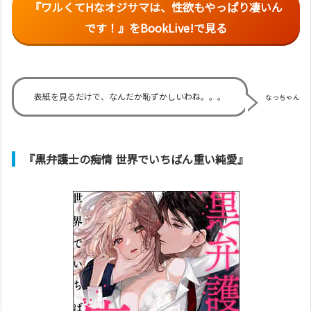
『ワルくてHなオジサマは、性欲もやっぱり凄いん
です！』をBookLive!で見る
表紙を見るだけで、なんだか恥ずかしいわね。。。
なっちゃん
『黒弁護士の痴情 世界でいちばん重い純愛』