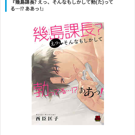
『幾島課長? えっ、そんなもしかして勃(た)って
る…!? ああっ!
』