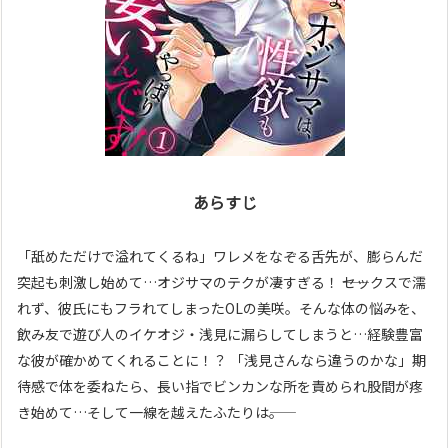
あらすじ
「舐めただけで溢れてくるね」ワレメをなぞる舌先が、膨らんだ
突起も刺激し始めて…オジサマのテクが凄すぎる！ ――セックスで濡
れず、彼氏にもフラれてしまったOLの美咲。そんな体の悩みを、
飲み友で遊び人のイケオジ・浅見に漏らしてしまうと…経験豊富
な彼が確かめてくれることに！？ 「浅見さんなら違うのかな」期
待感で体を委ねたら、長い指でビンカンな所を責められ股間が疼
き始めて…そして一線を越えたふたりは――。