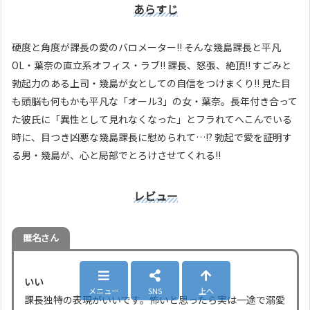
あらすじ
硬度と角度が課長の愛のバロメーター!! そんな幾島課長と平凡
OL・葉奈の直立系オフィス・ラブ!! 課長、怒張、絶頂!! すごみと
勃起力のある上司・幾島が女としての自信をつけまくり!! 見た目
も頭脳も何もかも平凡な「オール3」の女・葉奈。長年付き合って
た彼氏に「異性として見れなくなった」とフラれてへこんでいる
時に、目つき凶悪な幾島課長に慰められて…!? 勃起で愛を証明す
る男・幾島が、心と局部でとろけさせてくれる!!
レビュー
匿名さん
いい
メニュー
SNS
上へ
課長独特の表現がいいです。怖いと思ったら実は一途で溺愛