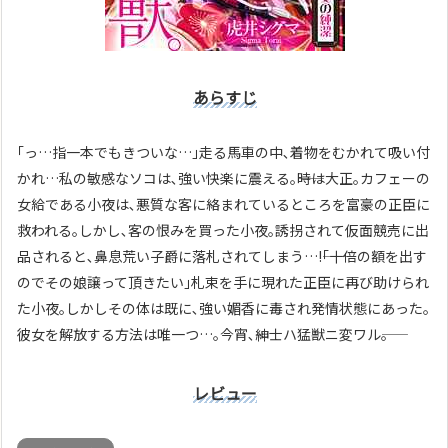
あらすじ
｢っ…指一本でもきついな…｣走る馬車の中､着物をむかれて吸い付
かれ…私の敏感なソコは､強い快楽に震える｡――時は大正｡カフェーの
女給である小夜は､悪質な客に絡まれているところを富豪の正臣に
救われる｡しかし､客の恨みを買った小夜｡誘拐されて仮面競売に出
品されると､鼻息荒い子爵に落札されてしまう…!――｢十倍の額を出す
のでその娘譲って頂きたい｣札束を手に現れた正臣に再び助けられ
た小夜｡しかしその体は既に､強い媚香に毒され発情状態にあった｡
彼女を解放する方法は唯一つ…｡今宵､紳士ハ猛獣ニ変ワル――｡
レビュー