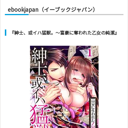
ebookjapan（イーブックジャパン）
『紳士、或イハ猛獣。～富豪に奪われた乙女の純潔』