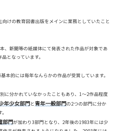
生向けの教育図書出版をメインに業務としていたこと
行本、新聞等の紙媒体にて発表された作品が対象であ
作品となっています。
以降基本的には毎年なんらかの作品が受賞しています。
ゴリ別に分かれていなかったこともあり、1〜2作品程度
少年少女部門
青年一般部門
と
の2つの部門に分か
す。
童部門
が加わり3部門となり、2年後の1983年には少
賞作品が発表されるようになりました。2003年には