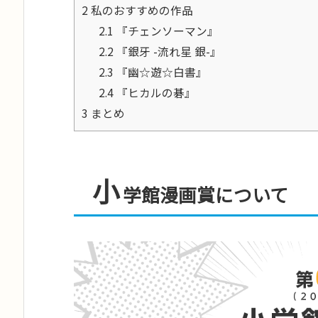
2
私のおすすめの作品
2.1
『チェンソーマン』
2.2
『銀牙 -流れ星 銀-』
2.3
『幽☆遊☆白書』
2.4
『ヒカルの碁』
3
まとめ
小
学館漫画賞について