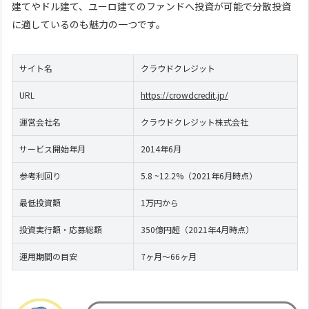
建てやドル建て、ユーロ建てのファンドへ投資が可能で分散投資
に適しているのも魅力の一つです。
サイト名
クラウドクレジット
URL
https://crowdcredit.jp/
運営会社名
クラウドクレジット株式会社
サービス開始年月
2014年6月
参考利回り
5.8 ~12.2%（2021年6月時点）
最低投資額
1万円から
投資実行額・応募総額
350億円超（2021年4月時点）
運用期間の目安
7ヶ月～66ヶ月